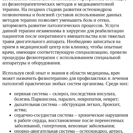
из физиотерапевтических методов и медикаментозной
терапии. На поздних стадиях развития остеохондроза
позвоночника и болезней суставов использование данных
методов терапии позволяет уменьшить боль и отеки,
затормозить развитие патологических процессов. Услуги
данной терапии незаменимы в хирургии для реабилитации
пациентов после оперативного вмешательства или тяжелых
травм двигательного аппарата. Необходимо записаться на
прием в медицинский центр или клинику, чтобы опытные
врачи, имеющие соответствующую специализацию, провели
процедуры физиотерапии с использованием специальной
аппаратуры и оборудования.
Используя свой опыт и знания в области медицины
,
врач
может назначить физиотерапию для профилактики и лечения
патологий практически любых систем организма. Среди них:
нервная система – склероз, последствия инсульта,
болезнь Паркинсона, паралич, невропатия, неврит;
дыхательная система – обструкция легких, бронхит,
астма;
сердечно-сосудистая система – хронические нарушения
в работе сердца, восстановление после перенесенных
заболеваний, гипертония, венозные заболевания;
опорно-двигательная система – остеохондроз, артроз,